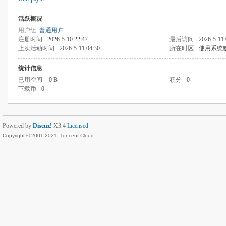
活跃概况
用户组
普通用户
注册时间
2026-5-10 22:47
最后访问
2026-5-11 
上次活动时间
2026-5-11 04:30
所在时区
使用系统
统计信息
已用空间
0 B
积分
0
下载币
0
Powered by
Discuz!
X3.4
Licensed
Copyright © 2001-2021, Tencent Cloud.