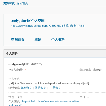
秀舞时代
返回首页
studypoint4的个人空间
https://www.xiuwushidai.com/?2691752
[收藏]
[复制]
[RSS]
空间首页
主题
个人资料
个人资料
studypoint4
(UID: 2691752)
空间访问量
4
邮箱状态
未验证
个人签名
[url]https://blackcoin.co/minimum-deposit-casino-sites-with-payid/[/url]
统计信息
好友数 0
|
回帖数 0
|
主题数 0
性别
保密
生日
-
个人主页
https://blackcoin.co/minimum-deposit-casino-sites-
with-payid/