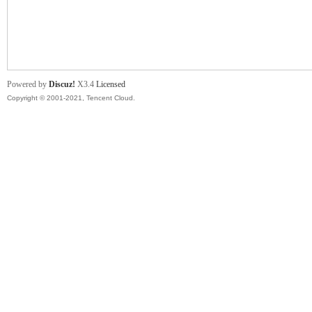
舞
Powered by
Discuz!
X3.4
Licensed
Copyright © 2001-2021, Tencent Cloud.
时