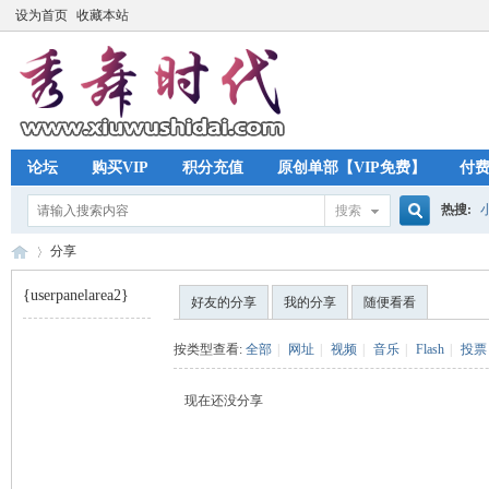
设为首页
收藏本站
论坛
购买VIP
积分充值
原创单部【VIP免费】
付
热搜:
搜索
搜
分享
{userpanelarea2}
好友的分享
我的分享
随便看看
索
秀
›
按类型查看:
全部
|
网址
|
视频
|
音乐
|
Flash
|
投票
现在还没分享