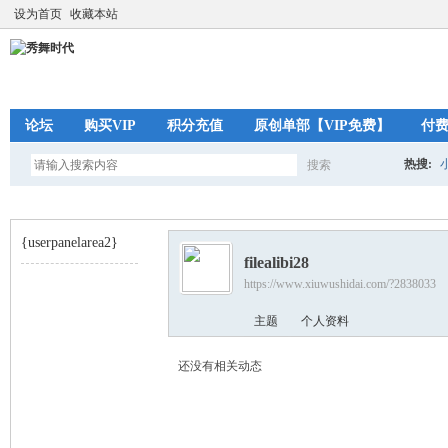
设为首页
收藏本站
论坛
购买VIP
积分充值
原创单部【VIP免费】
付
热搜:
搜索
搜
{userpanelarea2}
filealibi28
索
https://www.xiuwushidai.com/?2838033
秀
›
主题
个人资料
还没有相关动态