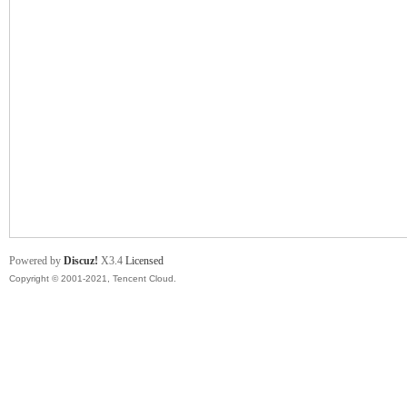
舞
时
Powered by
Discuz!
X3.4
Licensed
Copyright © 2001-2021, Tencent Cloud.
代