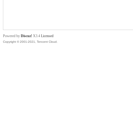
舞
Powered by
Discuz!
X3.4
Licensed
Copyright © 2001-2021, Tencent Cloud.
时