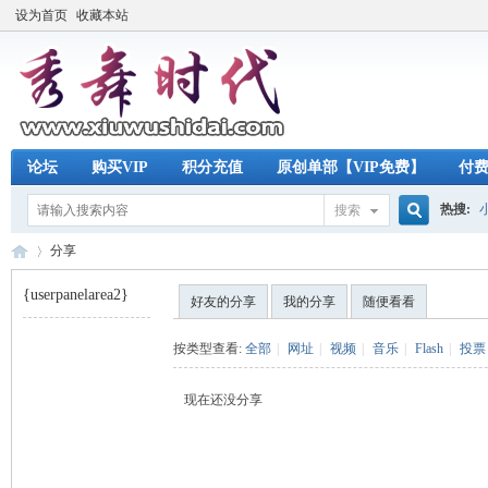
设为首页
收藏本站
论坛
购买VIP
积分充值
原创单部【VIP免费】
付
热搜:
搜索
搜
分享
{userpanelarea2}
好友的分享
我的分享
随便看看
索
秀
›
按类型查看:
全部
|
网址
|
视频
|
音乐
|
Flash
|
投票
现在还没分享