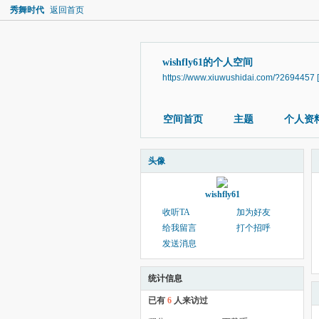
秀舞时代
返回首页
wishfly61的个人空间
https://www.xiuwushidai.com/?2694457
空间首页
主题
个人资
头像
wishfly61
收听TA
加为好友
给我留言
打个招呼
发送消息
统计信息
已有
6
人来访过