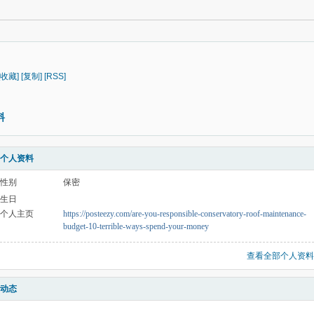
[收藏]
[复制]
[RSS]
料
个人资料
性别
保密
生日
个人主页
https://posteezy.com/are-you-responsible-conservatory-roof-maintenance-
budget-10-terrible-ways-spend-your-money
查看全部个人资料
动态