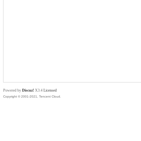
舞
时
Powered by
Discuz!
X3.4
Licensed
Copyright © 2001-2021, Tencent Cloud.
代