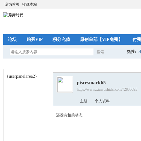
设为首页
收藏本站
论坛
购买VIP
积分充值
原创单部【VIP免费】
付
热搜:
搜索
搜
{userpanelarea2}
piscesmark65
索
https://www.xiuwushidai.com/?2835695
秀
›
主题
个人资料
还没有相关动态