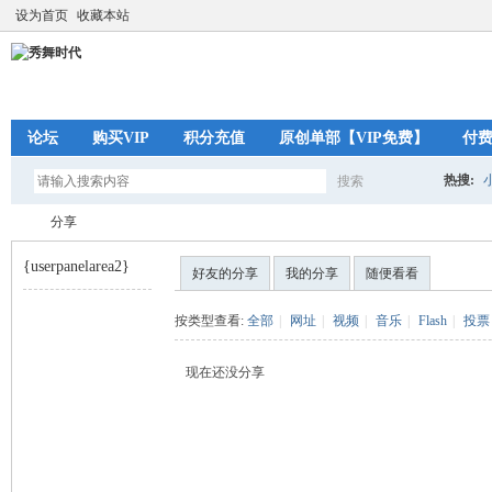
设为首页
收藏本站
论坛
购买VIP
积分充值
原创单部【VIP免费】
付
热搜:
搜索
搜
分享
{userpanelarea2}
好友的分享
我的分享
随便看看
索
秀
›
按类型查看:
全部
|
网址
|
视频
|
音乐
|
Flash
|
投票
现在还没分享