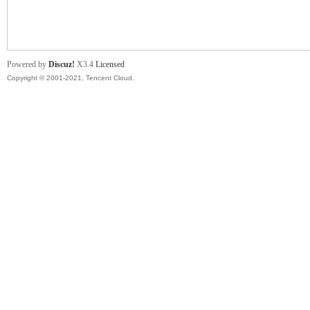
舞
Powered by
Discuz!
X3.4
Licensed
Copyright © 2001-2021, Tencent Cloud.
时
代