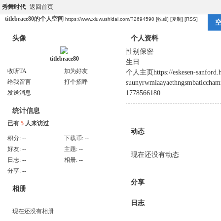
秀舞时代
返回首页
titlebrace80的个人空间
https://www.xiuwushidai.com/?2694590
[收藏]
[复制]
[RSS]
头像
个人资料
性别
保密
titlebrace80
生日
收听TA
加为好友
个人主页
https://eskesen-sanford
给我留言
打个招呼
suunyrwmlaayaethngsmbaticcham
1778566180
发送消息
统计信息
已有
5
人来访过
动态
积分:
--
下载币:
--
好友:
--
主题:
--
现在还没有动态
日志:
--
相册:
--
分享:
--
分享
相册
日志
现在还没有相册