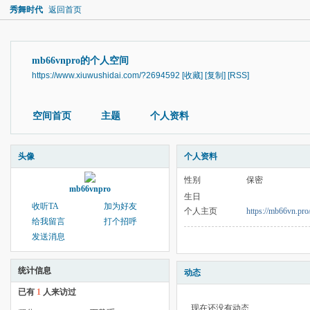
秀舞时代
返回首页
mb66vnpro的个人空间
https://www.xiuwushidai.com/?2694592
[收藏]
[复制]
[RSS]
空间首页
主题
个人资料
头像
个人资料
性别
保密
mb66vnpro
生日
收听TA
加为好友
个人主页
https://mb66vn.pro
给我留言
打个招呼
发送消息
统计信息
动态
已有
1
人来访过
现在还没有动态