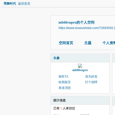
秀舞时代
返回首页
mb66vnpro的个人空间
https://www.xiuwushidai.com/?2694592
空间首页
主题
个人资
头像
mb66vnpro
收听TA
加为好友
给我留言
打个招呼
发送消息
统计信息
已有
1
人来访过