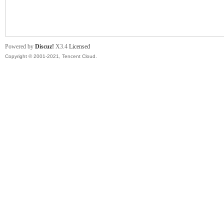
舞
Powered by
Discuz!
X3.4
Licensed
Copyright © 2001-2021, Tencent Cloud.
时
代