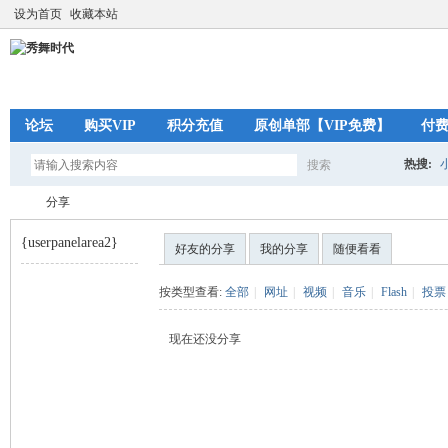
设为首页
收藏本站
论坛
购买VIP
积分充值
原创单部【VIP免费】
付
热搜:
搜索
搜
分享
{userpanelarea2}
好友的分享
我的分享
随便看看
索
秀
›
按类型查看:
全部
|
网址
|
视频
|
音乐
|
Flash
|
投票
现在还没分享