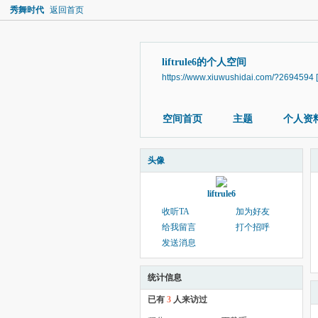
秀舞时代
返回首页
liftrule6的个人空间
https://www.xiuwushidai.com/?2694594
空间首页
主题
个人资
头像
liftrule6
收听TA
加为好友
给我留言
打个招呼
发送消息
统计信息
已有
3
人来访过