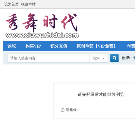
设为首页
收藏本站
论坛
购买VIP
积分充值
原创单部【VIP免费】
付
热搜:
搜索
搜
索
请先登录后才能继续浏览
请稍候...