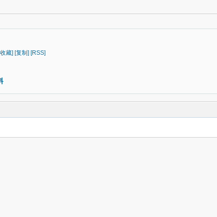
[收藏]
[复制]
[RSS]
料