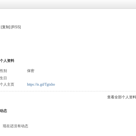
]
[复制]
[RSS]
个人资料
性别
保密
生日
个人主页
https://is.gd/Tgtxho
查看全部个人资
动态
现在还没有动态