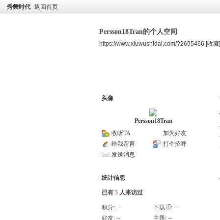
秀舞时代
返回首页
Persson18Tran的个人空间
https://www.xiuwushidai.com/?2695466
[收藏
空间首页
主题
个人资料
头像
Persson18Tran
收听TA
加为好友
给我留言
打个招呼
发送消息
统计信息
已有
5
人来访过
积分:
--
下载币:
--
好友:
--
主题:
--