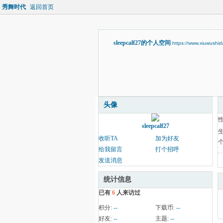
秀舞时代
返回首页
sleepcalf27的个人空间
https://www.xiuwushi
头像
sleepcalf27
收听TA
加为好友
给我留言
打个招呼
发送消息
统计信息
已有
6
人来访过
积分:
--
下载币:
--
好友:
--
主题:
--