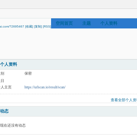
空间首页
主题
个人资料
dai.com/?2695467
[收藏]
[复制]
[RSS]
个人资料
性别
保密
生日
个人主页
https://urlscan.io/result/scan/
查看全部个人资
动态
现在还没有动态