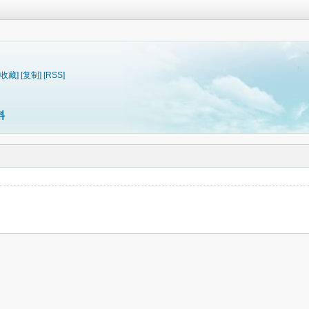
[收藏]
[复制]
[RSS]
料