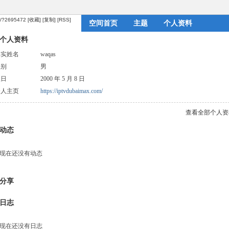
om/?2695472
[收藏]
[复制]
[RSS]
空间首页
主题
个人资料
个人资料
真实姓名
waqas
性别
男
生日
2000 年 5 月 8 日
个人主页
https://iptvdubaimax.com/
查看全部个人资
动态
现在还没有动态
分享
日志
现在还没有日志