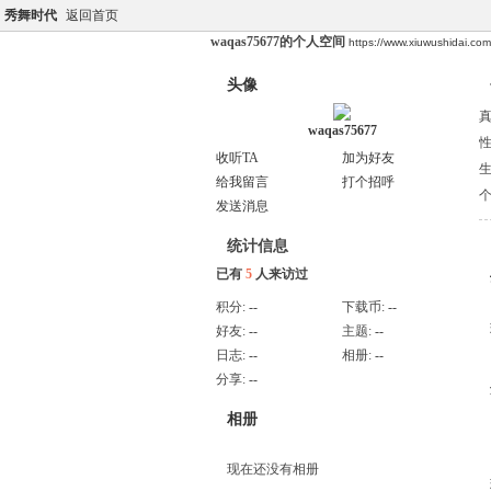
秀舞时代
返回首页
waqas75677的个人空间
https://www.xiuwushidai.c
头像
waqas75677
收听TA
加为好友
给我留言
打个招呼
发送消息
统计信息
已有
5
人来访过
积分:
--
下载币:
--
好友:
--
主题:
--
日志:
--
相册:
--
分享:
--
相册
现在还没有相册