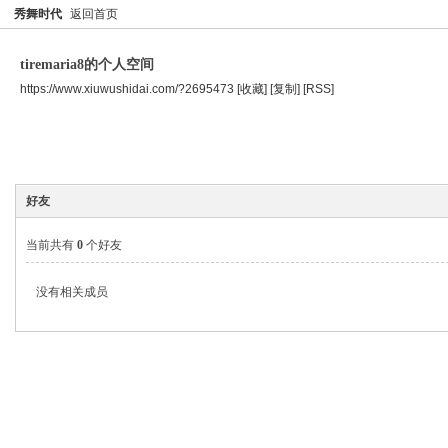
秀舞时代
返回首页
tiremaria8的个人空间
https://www.xiuwushidai.com/?2695473
[收藏]
[复制]
[RSS]
空间首页
主题
个人资料
好友
当前共有
0
个好友
没有相关成员