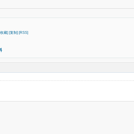
[收藏]
[复制]
[RSS]
料