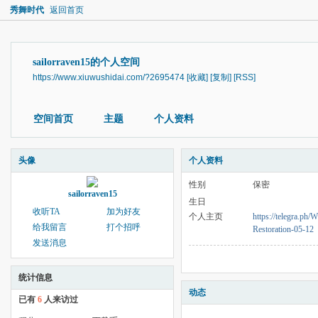
秀舞时代
返回首页
sailorraven15的个人空间
https://www.xiuwushidai.com/?2695474
[收藏]
[复制]
[RSS]
空间首页
主题
个人资料
头像
个人资料
性别
保密
sailorraven15
生日
收听TA
加为好友
个人主页
https://telegra.p
给我留言
打个招呼
Restoration-05-12
发送消息
统计信息
动态
已有
6
人来访过