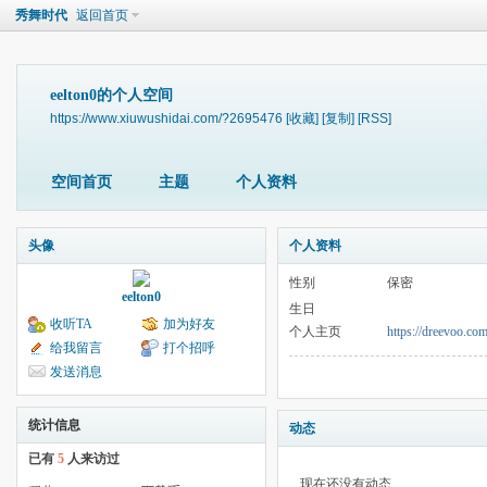
秀舞时代
返回首页
eelton0的个人空间
https://www.xiuwushidai.com/?2695476
[收藏]
[复制]
[RSS]
空间首页
主题
个人资料
头像
个人资料
性别
保密
eelton0
生日
收听TA
加为好友
个人主页
https://dreevoo.co
给我留言
打个招呼
发送消息
统计信息
动态
已有
5
人来访过
现在还没有动态