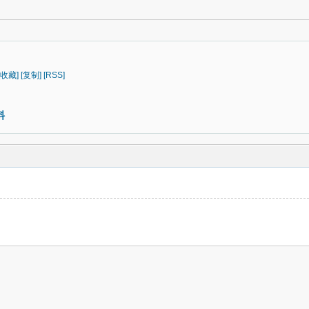
[收藏]
[复制]
[RSS]
料