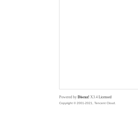
舞
时
Powered by
Discuz!
X3.4
Licensed
Copyright © 2001-2021, Tencent Cloud.