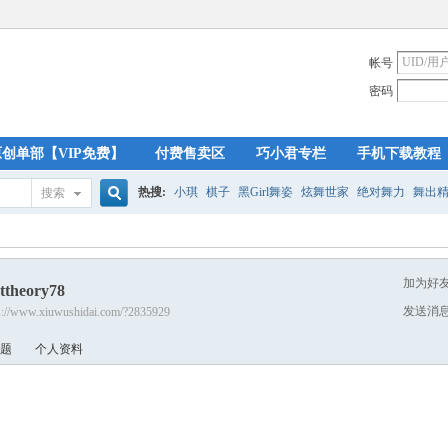
帐号
密码
原创单部【VIP免费】
付费售卖区
巧小君专栏
手机下载教程
热搜:
小琪
棋子
黑Girl舞姿
炫舞世家
绝对舞力
舞出
搜索
搜
加为好
ttheory78
索
发送消
s://www.xiuwushidai.com/?2835929
题
个人资料