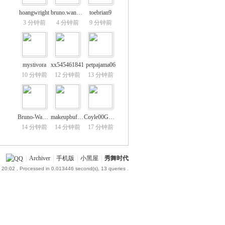
hoangwright
bruno.wangbzm
toebrian9
3 分钟前
4 分钟前
9 分钟前
mystivora
xx545461841
petpajama06
10 分钟前
12 分钟前
13 分钟前
Bruno-Wangtuv
makeupbuffet0
Coyle00Gordon
14 分钟前
14 分钟前
17 分钟前
|
Archiver
|
手机版
|
小黑屋
|
秀舞时代
 20:02
, Processed in 0.013446 second(s), 13 queries .