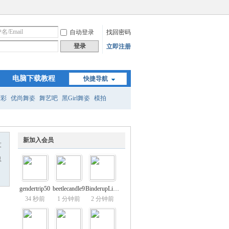
自动登录
找回密码
登录
立即注册
电脑下载教程
快捷导航
精彩
优尚舞姿
舞艺吧
黑Girl舞姿
模拍
新加入会员
友
息
gendertrip50
beetlecandle9
BinderupLind6
34 秒前
1 分钟前
2 分钟前