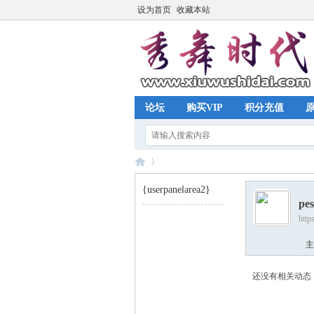
设为首页
收藏本站
论坛
购买VIP
积分充值
{userpanelarea2}
pes
http
秀
›
主
还没有相关动态