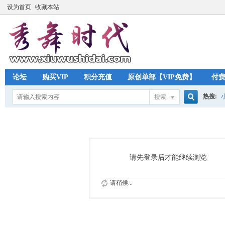
设为首页
收藏本站
论坛
购买VIP
积分充值
原创单部【VIP免费】
付
热搜:
搜索
搜
索
请先登录后才能继续浏览
请稍候...