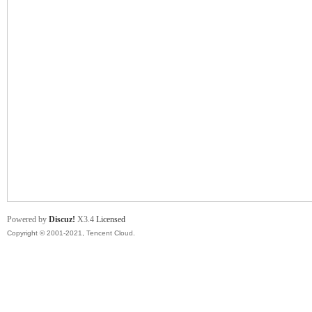
舞
时
Powered by
Discuz!
X3.4
Licensed
Copyright © 2001-2021, Tencent Cloud.