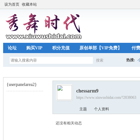
设为首页
收藏本站
论坛
购买VIP
积分充值
原创单部【VIP免费】
付
热搜:
搜索
搜
{userpanelarea2}
chessarm9
索
https://www.xiuwushidai.com/?2838063
秀
›
主题
个人资料
还没有相关动态