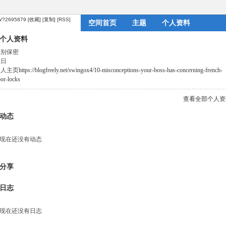
om/?2695879
[收藏]
[复制]
[RSS]
空间首页
主题
个人资料
个人资料
性别
保密
生日
个人主页
https://blogfreely.net/swingox4/10-misconceptions-your-boss-has-concerning-french-
or-locks
查看全部个人资
动态
现在还没有动态
分享
日志
现在还没有日志