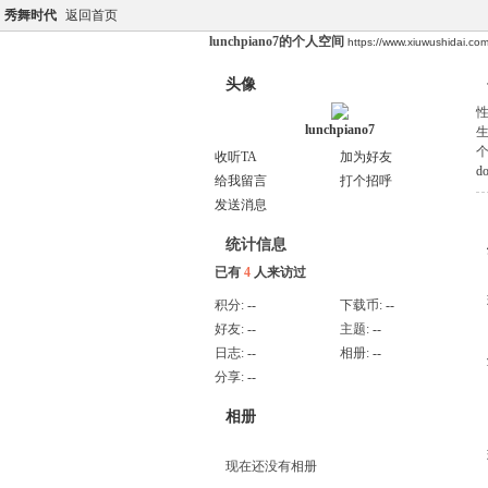
秀舞时代
返回首页
lunchpiano7的个人空间
https://www.xiuwushidai.c
头像
lunchpiano7
收听TA
加为好友
do
给我留言
打个招呼
发送消息
统计信息
已有
4
人来访过
积分:
--
下载币:
--
好友:
--
主题:
--
日志:
--
相册:
--
分享:
--
相册
现在还没有相册