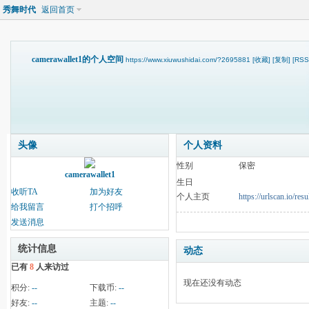
秀舞时代
返回首页
camerawallet1的个人空间
https://www.xiuwushidai.com/?2695881
[收藏]
[复制]
[RSS
头像
个人资料
性别
保密
camerawallet1
生日
收听TA
加为好友
个人主页
https://urlscan.io/r
给我留言
打个招呼
发送消息
统计信息
动态
已有
8
人来访过
现在还没有动态
积分:
--
下载币:
--
好友:
--
主题:
--