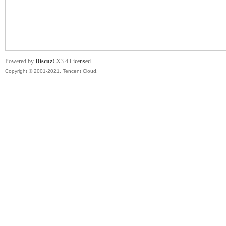
舞
Powered by
Discuz!
X3.4
Licensed
Copyright © 2001-2021, Tencent Cloud.
时