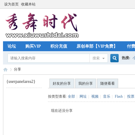
设为首页
收藏本站
论坛
购买VIP
积分充值
原创单部【VIP免费】
付
热搜:
搜索
搜
分享
{userpanelarea2}
好友的分享
我的分享
随便看看
索
秀
›
按类型查看:
全部
|
网址
|
视频
|
音乐
|
Flash
|
投票
现在还没分享