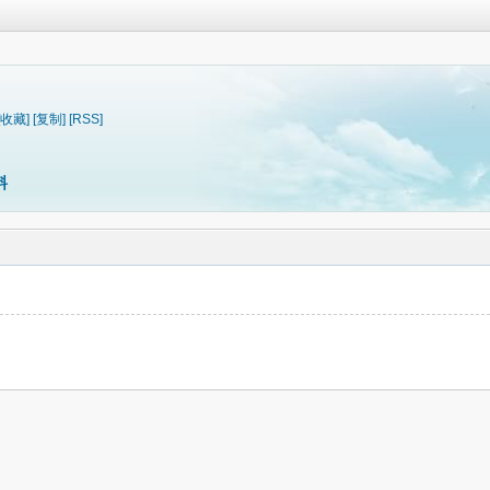
[收藏]
[复制]
[RSS]
料