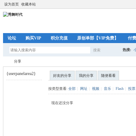
设为首页
收藏本站
论坛
购买VIP
积分充值
原创单部【VIP免费】
付
热搜:
搜索
搜
分享
{userpanelarea2}
好友的分享
我的分享
随便看看
索
秀
›
按类型查看:
全部
|
网址
|
视频
|
音乐
|
Flash
|
投票
现在还没分享