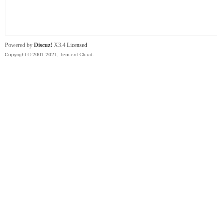
舞
Powered by
Discuz!
X3.4
Licensed
Copyright © 2001-2021, Tencent Cloud.
时
代