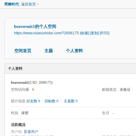
秀舞时代
返回首页
beaversuit1的个人空间
https://www.xiuwushidai.com/?2698175
[收藏]
[复制]
[RSS]
空间首页
主题
个人资料
个人资料
beaversuit1
(UID: 2698175)
空间访问量
6
邮箱状态
未验证
统计信息
好友数 0
|
回帖数 0
|
主题数 0
性别
保密
生日
-
活跃概况
用户组
普通用户