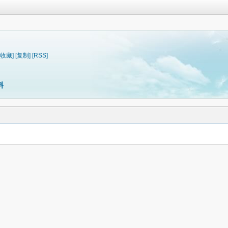
[收藏]
[复制]
[RSS]
料