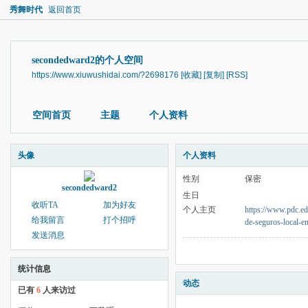
秀舞时代
返回首页
secondedward2的个人空间
https://www.xiuwushidai.com/?2698176
[收藏]
[复制]
[RSS]
空间首页
主题
个人资料
头像
个人资料
性别
保密
secondedward2
生日
收听TA
加为好友
个人主页
https://www.pdc.e
给我留言
打个招呼
de-seguros-local-e
发送消息
统计信息
动态
已有
6
人来访过