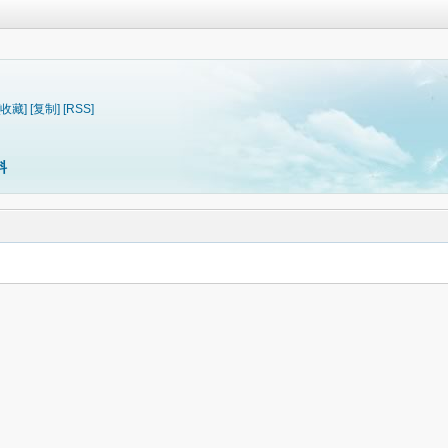
[收藏]
[复制]
[RSS]
料