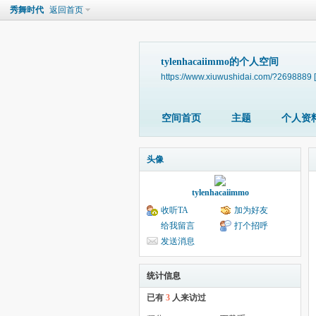
秀舞时代
返回首页
tylenhacaiimmo的个人空间
https://www.xiuwushidai.com/?2698889
空间首页
主题
个人资
头像
tylenhacaiimmo
收听TA
加为好友
给我留言
打个招呼
发送消息
统计信息
已有
3
人来访过