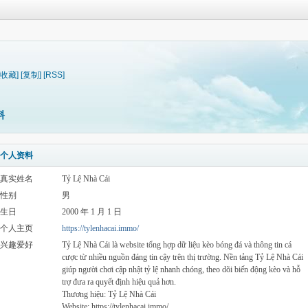
[收藏]
[复制]
[RSS]
料
个人资料
真实姓名
Tỷ Lệ Nhà Cái
性别
男
生日
2000 年 1 月 1 日
个人主页
https://tylenhacai.immo/
兴趣爱好
Tỷ Lệ Nhà Cái là website tổng hợp dữ liệu kèo bóng đá và thông tin cá
cược từ nhiều nguồn đáng tin cậy trên thị trường. Nền tảng Tỷ Lệ Nhà Cái
giúp người chơi cập nhật tỷ lệ nhanh chóng, theo dõi biến động kèo và hỗ
trợ đưa ra quyết định hiệu quả hơn.
Thương hiệu: Tỷ Lệ Nhà Cái
Website: https://tylenhacai.immo/