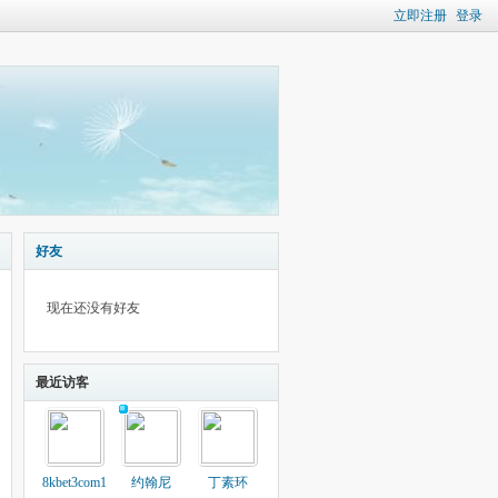
立即注册
登录
好友
现在还没有好友
最近访客
8kbet3com1
约翰尼
丁素环