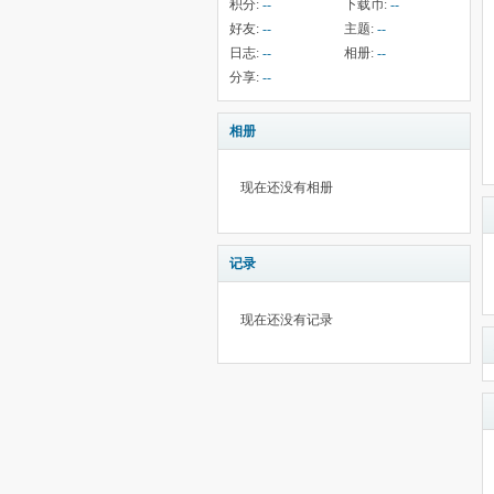
积分:
--
下载币:
--
好友:
--
主题:
--
日志:
--
相册:
--
分享:
--
相册
现在还没有相册
记录
现在还没有记录