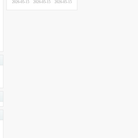
2026-05-15
2026-05-15
2026-05-15