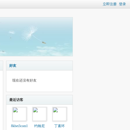
立即注册
登录
好友
现在还没有好友
最近访客
8kbet3com1
约翰尼
丁素环