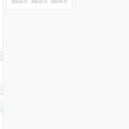
2026-05-15
2026-05-15
2026-05-15