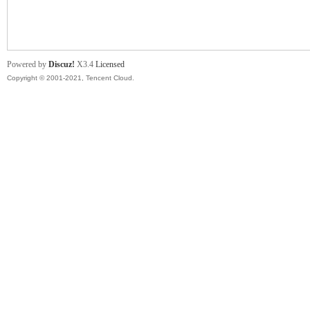
舞
Powered by
Discuz!
X3.4
Licensed
Copyright © 2001-2021, Tencent Cloud.
时
代