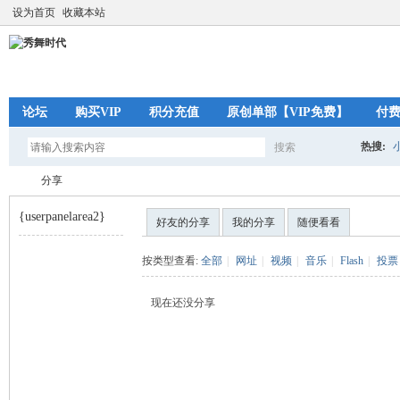
设为首页
收藏本站
论坛
购买VIP
积分充值
原创单部【VIP免费】
付
热搜:
搜索
搜
分享
{userpanelarea2}
好友的分享
我的分享
随便看看
索
秀
›
按类型查看:
全部
|
网址
|
视频
|
音乐
|
Flash
|
投票
现在还没分享