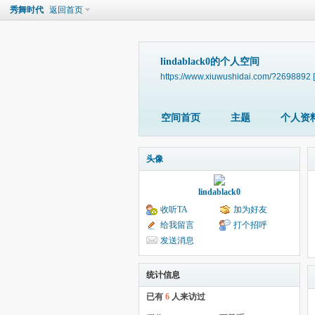
秀舞时代
返回首页
lindablack0的个人空间
https://www.xiuwushidai.com/?2698892
空间首页
主题
个人资
头像
lindablack0
收听TA
加为好友
给我留言
打个招呼
发送消息
统计信息
已有
6
人来访过