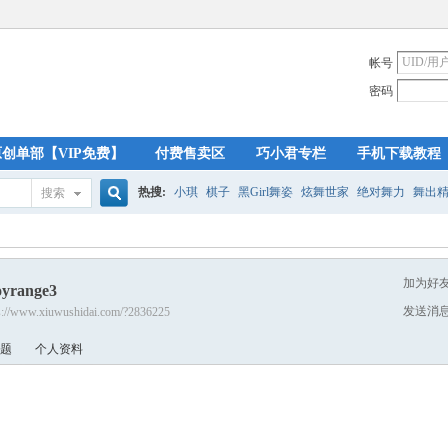
帐号
密码
原创单部【VIP免费】
付费售卖区
巧小君专栏
手机下载教程
热搜:
小琪
棋子
黑Girl舞姿
炫舞世家
绝对舞力
舞出
搜索
搜
加为好
oyrange3
索
发送消
s://www.xiuwushidai.com/?2836225
题
个人资料