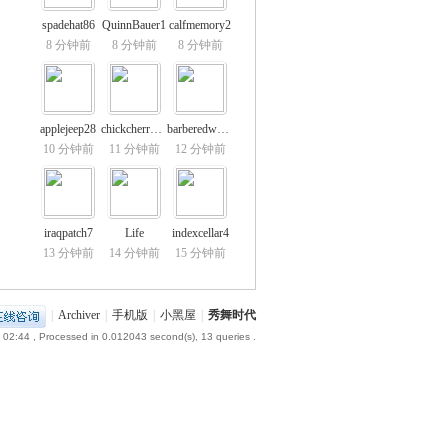
spadehat86
QuinnBauer1
calfmemory2
8 分钟前
8 分钟前
8 分钟前
applejeep28
chickcherry23
barberedward1
10 分钟前
11 分钟前
12 分钟前
iraqpatch7
Life
indexcellar4
13 分钟前
14 分钟前
15 分钟前
|
Archiver
|
手机版
|
小黑屋
|
秀舞时代
 02:44
, Processed in 0.012043 second(s), 13 queries .