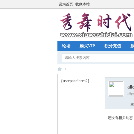
设为首页
收藏本站
论坛
购买VIP
积分充值
{userpanelarea2}
all
http
秀
›
主
还没有相关动态