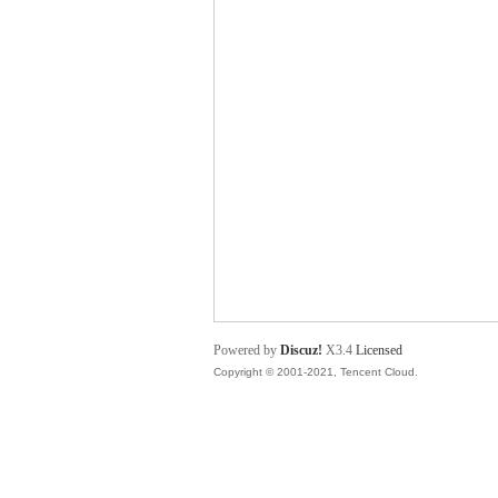
舞
时
Powered by
Discuz!
X3.4
Licensed
Copyright © 2001-2021, Tencent Cloud.