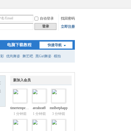
自动登录
找回密码
登录
立即注册
电脑下载教程
快捷导航
精彩
优尚舞姿
舞艺吧
黑Girl舞姿
模拍
新加入会员
友
息
timertemper64
areaheat8
mnlbetphapp
1 分钟前
1 分钟前
3 分钟前