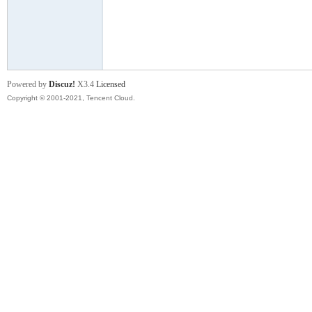
舞
Powered by
Discuz!
X3.4
Licensed
Copyright © 2001-2021, Tencent Cloud.
时