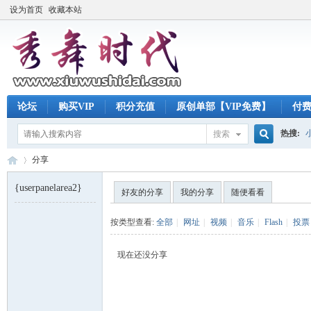
设为首页
收藏本站
论坛
购买VIP
积分充值
原创单部【VIP免费】
付
热搜:
搜索
搜
分享
{userpanelarea2}
好友的分享
我的分享
随便看看
索
秀
›
按类型查看:
全部
|
网址
|
视频
|
音乐
|
Flash
|
投票
现在还没分享