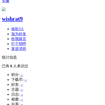
头像
wishrat9
收听TA
加为好友
给我留言
打个招呼
发送消息
统计信息
已有
6
人来访过
积分:
--
下载币:
--
好友:
--
主题:
--
日志:
--
相册:
--
分享:
--