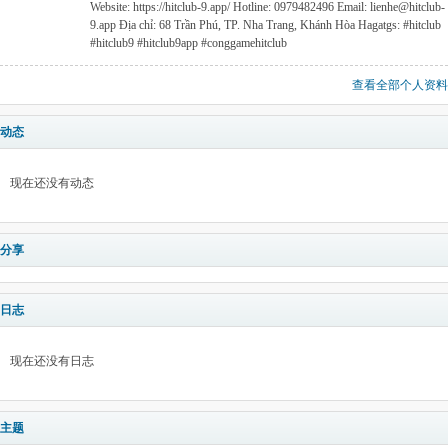
Website: https://hitclub-9.app/ Hotline: 0979482496 Email: lienhe@hitclub-
9.app Địa chỉ: 68 Trần Phú, TP. Nha Trang, Khánh Hòa Hagatgs: #hitclub
#hitclub9 #hitclub9app #conggamehitclub
查看全部个人资料
动态
现在还没有动态
分享
日志
现在还没有日志
主题