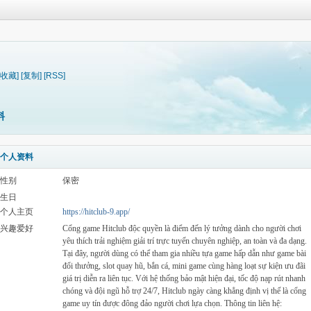
[收藏]
[复制]
[RSS]
料
个人资料
性别
保密
生日
个人主页
https://hitclub-9.app/
兴趣爱好
Cổng game Hitclub độc quyền là điểm đến lý tưởng dành cho người chơi
yêu thích trải nghiệm giải trí trực tuyến chuyên nghiệp, an toàn và đa dạng.
Tại đây, người dùng có thể tham gia nhiều tựa game hấp dẫn như game bài
đổi thưởng, slot quay hũ, bắn cá, mini game cùng hàng loạt sự kiện ưu đãi
giá trị diễn ra liên tục. Với hệ thống bảo mật hiện đại, tốc độ nạp rút nhanh
chóng và đội ngũ hỗ trợ 24/7, Hitclub ngày càng khẳng định vị thế là cổng
game uy tín được đông đảo người chơi lựa chọn. Thông tin liên hệ: