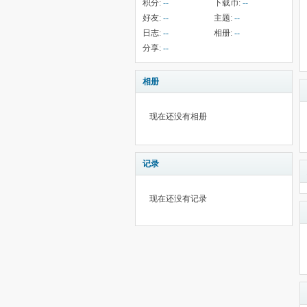
积分:
--
下载币:
--
好友:
--
主题:
--
日志:
--
相册:
--
分享:
--
相册
现在还没有相册
记录
现在还没有记录