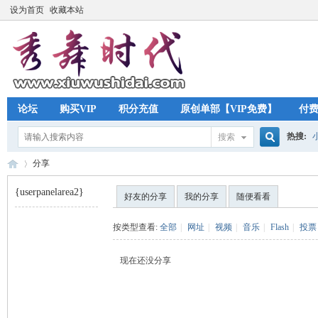
设为首页
收藏本站
论坛
购买VIP
积分充值
原创单部【VIP免费】
付
热搜:
搜索
搜
分享
{userpanelarea2}
好友的分享
我的分享
随便看看
索
秀
›
按类型查看:
全部
|
网址
|
视频
|
音乐
|
Flash
|
投票
现在还没分享