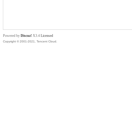
舞
Powered by
Discuz!
X3.4
Licensed
Copyright © 2001-2021, Tencent Cloud.
时