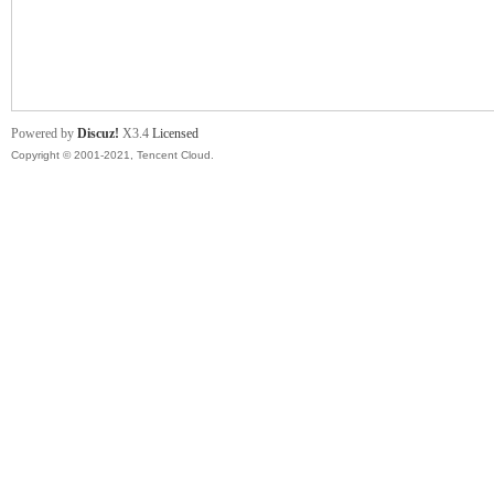
舞
Powered by
Discuz!
X3.4
Licensed
Copyright © 2001-2021, Tencent Cloud.
时