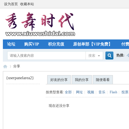
设为首页
收藏本站
论坛
购买VIP
积分充值
原创单部【VIP免费】
付
热搜:
搜索
搜
分享
{userpanelarea2}
好友的分享
我的分享
随便看看
索
秀
›
按类型查看:
全部
|
网址
|
视频
|
音乐
|
Flash
|
投票
现在还没分享