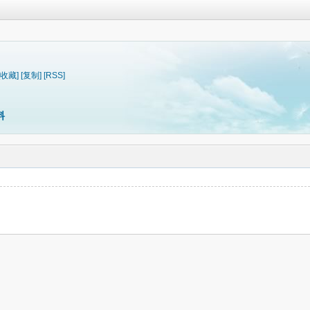
[收藏]
[复制]
[RSS]
料