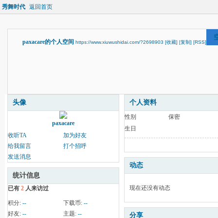
秀舞时代
返回首页
paxacare的个人空间
https://www.xiuwushidai.com/?2698903
[收藏]
[复制]
[RSS]
头像
个人资料
性别
保密
paxacare
生日
收听TA
加为好友
给我留言
打个招呼
发送消息
动态
统计信息
现在还没有动态
已有
2
人来访过
积分:
--
下载币:
--
好友:
--
主题:
--
分享