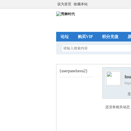
设为首页
收藏本站
论坛
购买VIP
积分充值
{userpanelarea2}
fo
http
秀
›
主
还没有相关动态