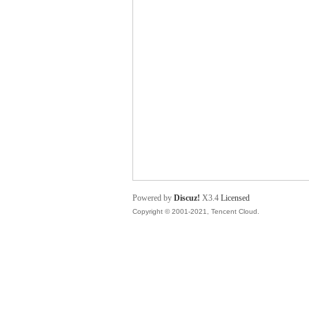
舞
时
Powered by
Discuz!
X3.4
Licensed
Copyright © 2001-2021, Tencent Cloud.
代