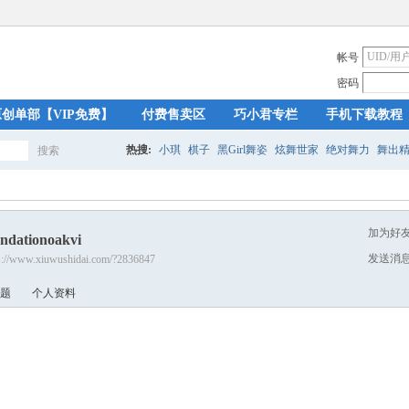
帐号
密码
原创单部【VIP免费】
付费售卖区
巧小君专栏
手机下载教程
热搜:
小琪
棋子
黑Girl舞姿
炫舞世家
绝对舞力
舞出
搜索
搜
加为好
undationoakvi
索
发送消
s://www.xiuwushidai.com/?2836847
题
个人资料