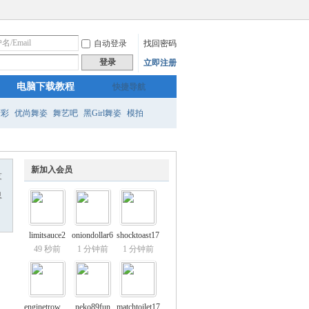
自动登录
找回密码
登录
立即注册
电脑下载教程
快捷导航
精彩
优尚舞姿
舞艺吧
黑Girl舞姿
模拍
新加入会员
友
息
limitsauce2
oniondollar6
shocktoast17
49 秒前
1 分钟前
1 分钟前
enginetrowel7
neko89fun
matchtoilet17