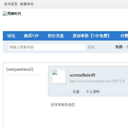
设为首页
收藏本站
论坛
购买VIP
积分充值
原创单部【VIP免费】
付
热搜:
搜索
搜
{userpanelarea2}
screenflute49
索
https://www.xiuwushidai.com/?2837178
秀
›
主题
个人资料
还没有相关动态