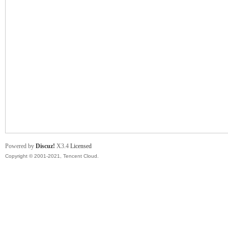
舞
时
Powered by
Discuz!
X3.4
Licensed
Copyright © 2001-2021, Tencent Cloud.
代