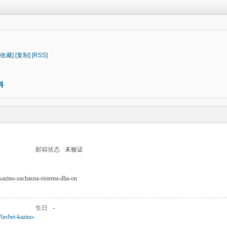
[收藏]
[复制]
[RSS]
料
邮箱状态
未验证
-kazino-suchasna-sistema-dlia-on
生日
-
/favbet-kazino-